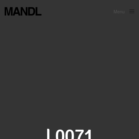
Menu
Close
L0071