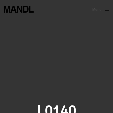
Menu
Close
L0140