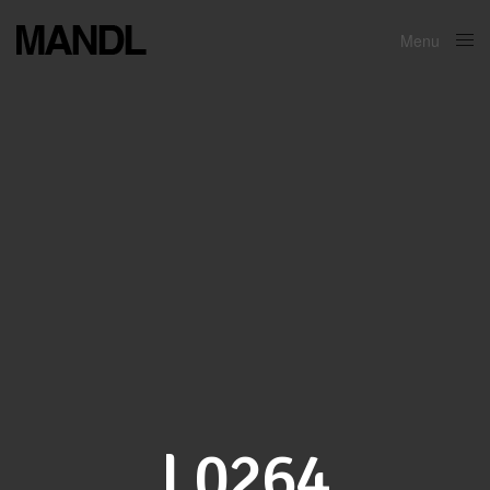
Menu
Close
L0264