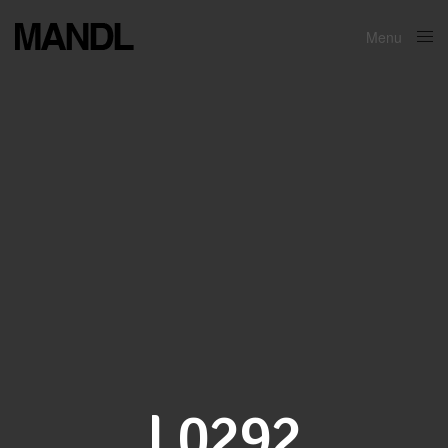
Menu
Close
L0292