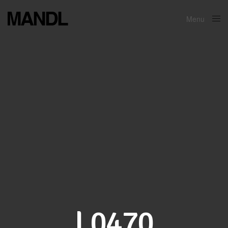
Menu
Close
L0470