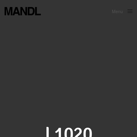
Menu
Close
L1020