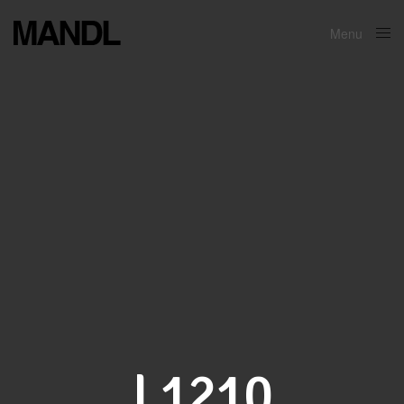
Menu
Close
L1210