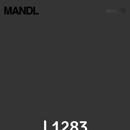
Menu
Close
L1283