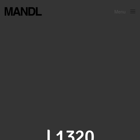
Menu
Close
L1320