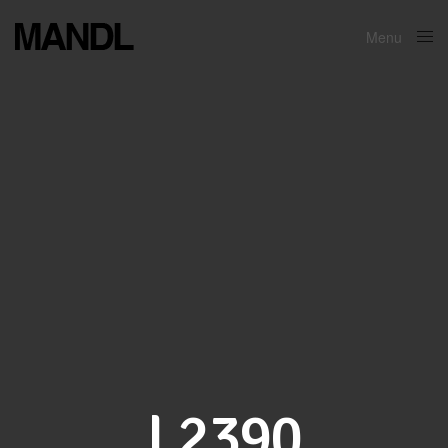
Menu
Close
L2390