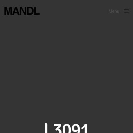
Menu
Close
L3091