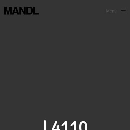
Menu
Close
L4110