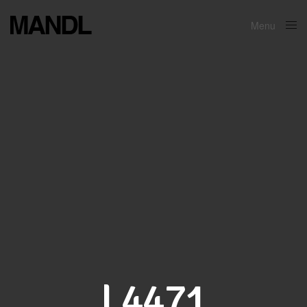
Menu
Close
L4471