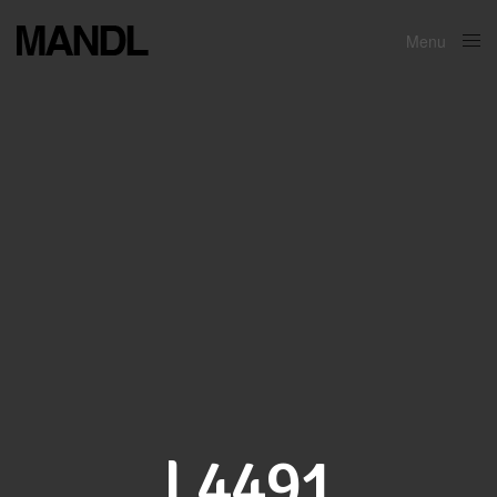
Menu
Close
L4491