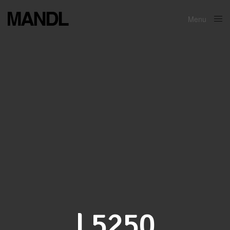
Menu
Close
L5250