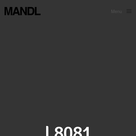
Menu
Close
L8081