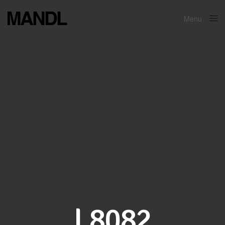
Menu
Close
L8082