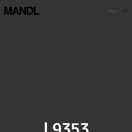
Menu
Close
L9353