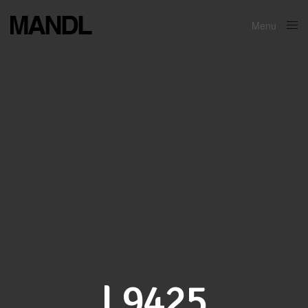
Menu
Close
L9425