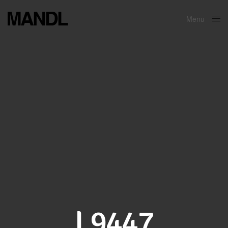
Menu
Close
L9447