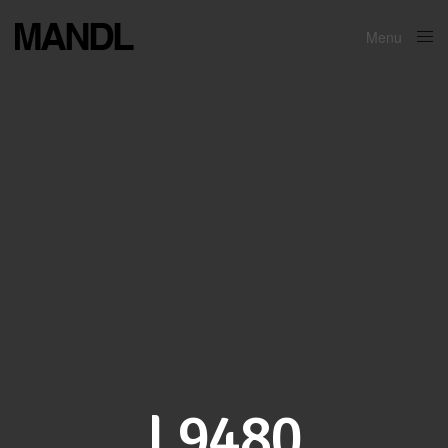
Menu
Close
L9480