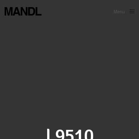
Menu
Close
L9510