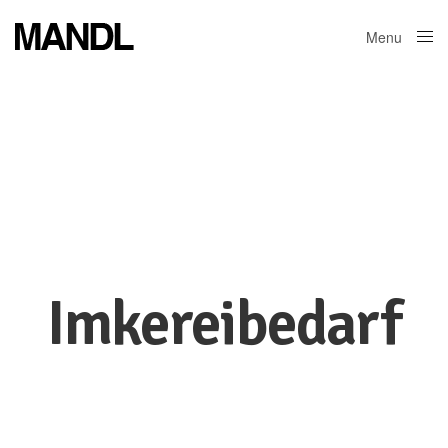
Menu
Close
Imkereibedarf