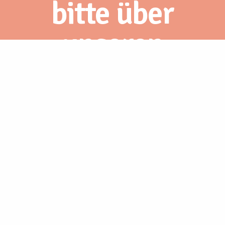
bitte über
unseren
Webshop.
Unsere Produkte
Kontakt Montag bis Freitag
office@bienen.at